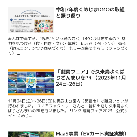
令和7年度くめじまDMOの取組
と振り返り
みんなで育てる、“観光”という島の力 Q : DMOは何をするの？ 魅
力を見つける（食・自然・文化・体験） 伝える（PR・SNS） 売る
（観光コンテンツや商品づくり） もう一回来てもらう（ファンづく
り） ...
「離島フェア」で久米島よくば
りざんまいをPR 【2023年11月
24日-26日】
11月24日(金)〜26日(日)に奥武山公園内（那覇市）で離島フェアが
行われました。 ユナミファクトリーさんと一緒に出店し久米島よく
ばりざんまいのPRを行いました。 リンク 離島フェア2023 公式サ
イト くめじ...
MaaS事業（EVカート実証実験）